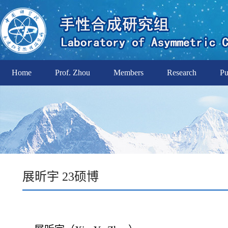
Home
Prof. Zhou
Members
Research
Pu
展昕宇 23硕博