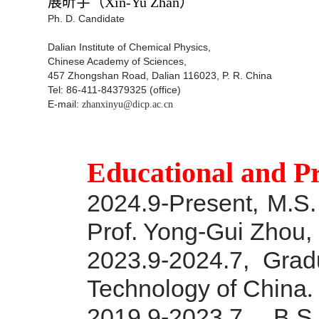
展昕宇
（Xin-Yu Zhan）
Ph. D. Candidate
Dalian Institute of Chemical Physics,
Chinese Academy of Sciences,
457 Zhongshan Road, Dalian 116023, P. R. China
Tel: 86-411-84379325 (office)
E-mail:
zhanxinyu@dicp.ac.cn
Educational and P
2024.9-Present, M.S.
Prof. Yong-Gui Zhou, 
2023.9-2024.7, Grad
Technology of China
.
2019.9-2023.7, B.