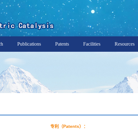
ch
Publications
Patents
Facilities
Resources
专利（Patents）：