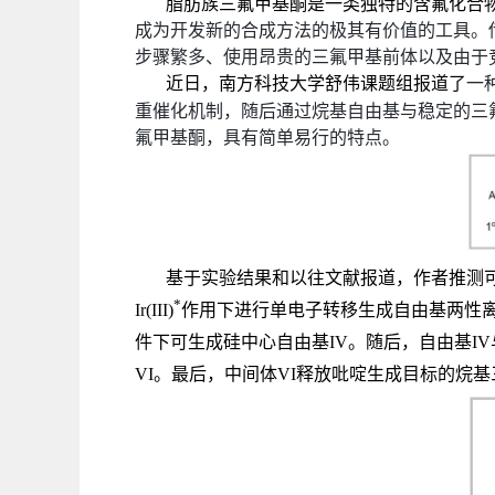
脂肪族三氟甲基酮是一类独特的含氟化合
成为开发新的合成方法的极其有价值的工具。
步骤繁多、使用昂贵的三氟甲基前体以及由于
近日，南方科技大学舒伟课题组报道了
一
重催化机制，随后通过烷基自由基与稳定的三
氟甲基酮，具有简单易行的特点。
基于实验结果和以往文献报道，作者推测
*
Ir(III)
作用下进行单电子转移生成自由基两性
件下可生成硅中心自由基
IV
。随后，自由基
IV
VI
。最后，中间体
VI
释放吡啶生成目标的烷基