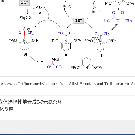
Access to Trifluoromethylketones from Alkyl Bromides and Trifluoroacetic An
。
体选择性地合成5-7元氮杂环
基化反应