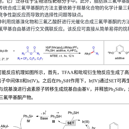
物，它广泛存在于生物活性靶标分子
中。此外，脂肪族三氟甲基
传统合成三氟甲基酮的方法主要依赖于羰基化合物的化学计量三
竞争性副反应而导致的选择性问题等缺点
。
种利用烷基溴化物和三氟乙酸酐进行光催化合成三氟甲基酮的方
氟甲基自由基进行交叉偶联反应。该反应可直接从简单易得的烷
可能反应机理如图所示，首先，
TFAA
和吡啶衍生物反应生成了高
离子中间体
II
和
Ir(IV)
。之后在
Ph
SiH
作用下，
Ir(IV)
通过
SET
可再
3
与烷基溴进行卤素原子转移生成烷基自由基
V
，并释放
Ph
SiBr
，
3
三氟甲基酮产物。