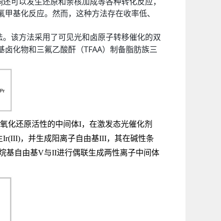
酮还可以发生还原和亲核加成等各种转化反应，
氟甲基化反应。然而，这种方法存在收率低、
法。该方法采用了可见光和卤原子转移催化的双
TFAA
基卤化物和三氟乙酸酐（
）制备脂肪族三
氧化还原活性的中间体
I
，在激发态光催化剂
生
Ir(III)
，并生成阳离子自由基
III
，其在碱性条
烷基自由基
V
与
II
进行偶联生成两性离子中间体