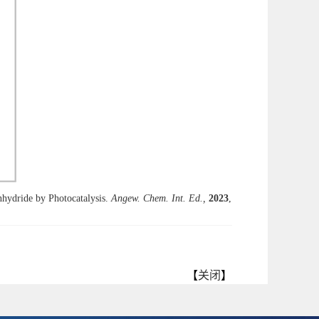
hydride by Photocatalysis.
Angew. Chem. Int. Ed.,
2023
,
【
关闭
】