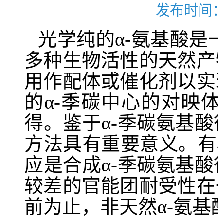
发布时间：
光学纯的
α-
氨基酸是
多种生物活性的天然产
用作配体或催化剂以实
的
α-
季碳中心的对映
得。鉴于
α-
季碳氨基酸
方法具有重要意义。有
应是合成
α-
季碳氨基酸
较差的官能团耐受性在
前为止，非天然
α-
氨基