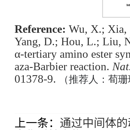
Reference:
Wu, X.; Xia, 
Yang, D.; Hou, L.; Liu, N
α-tertiary amino ester sy
aza-Barbier reaction.
Nat
01378-9.
（
推荐人：荀珊
上一条：
通过中间体的