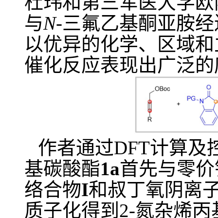
杜玮和第三军医大学欧
与
N
-
三氟乙基酮亚胺经
以优异的化学、区域和
催化反应表现出广泛的
作者通过
DFT
计算及
基碳酸酯
1a
首先与零价
络合物
I
和叔丁氧阴离
质子化得到
2-
氮杂烯丙