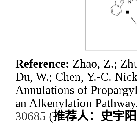
Reference:
Zhao, Z.; Zhu
Du, W.; Chen, Y.-C. Nic
Annulations of Propargy
an Alkenylation Pathway
30685
(
推荐人：史宇阳